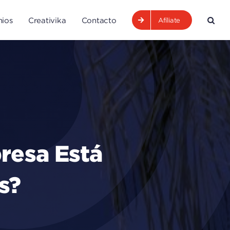
ios
Creativika
Contacto
Afíliate
resa Está
s?