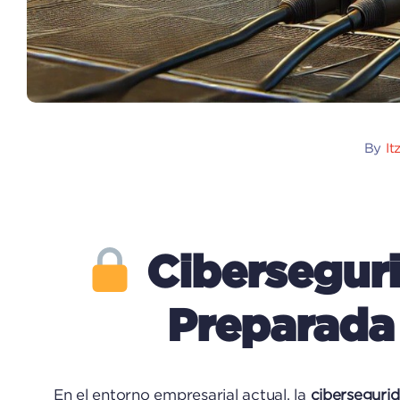
By
It
Ciberseguri
Preparada
En el entorno empresarial actual, la
cibersegurid