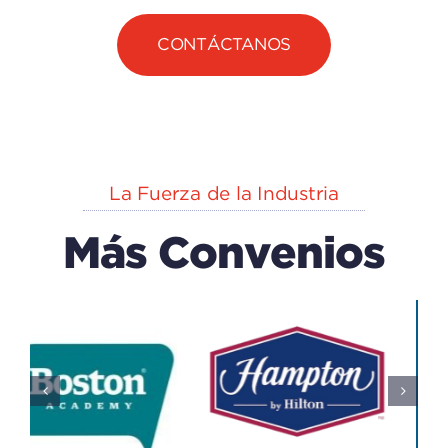
CONTÁCTANOS
La Fuerza de la Industria
Más Convenios
EXPLORA
n
CAPACK
(centro
Del IECA
De
Educación
Educativo