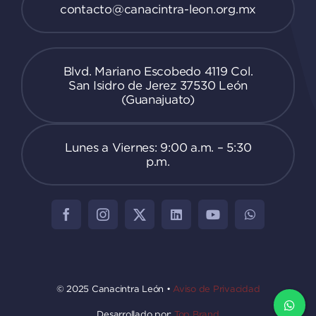
contacto@canacintra-leon.org.mx
Blvd. Mariano Escobedo 4119 Col.
San Isidro de Jerez 37530 León
(Guanajuato)
Lunes a Viernes: 9:00 a.m. – 5:30
p.m.
© 2025 Canacintra León •
Aviso de Privacidad
Desarrollado por:
Top Brand