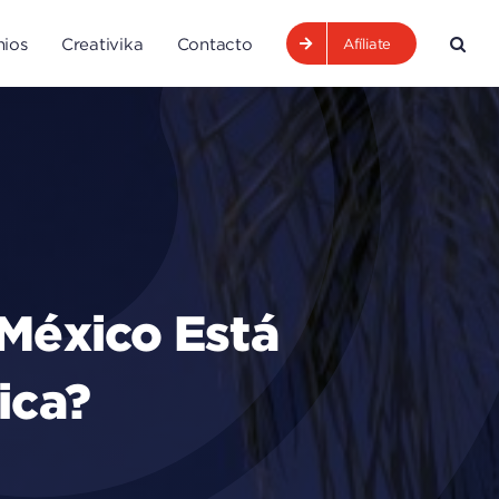
ios
Creativika
Contacto
Afíliate
¿México Está
ica?