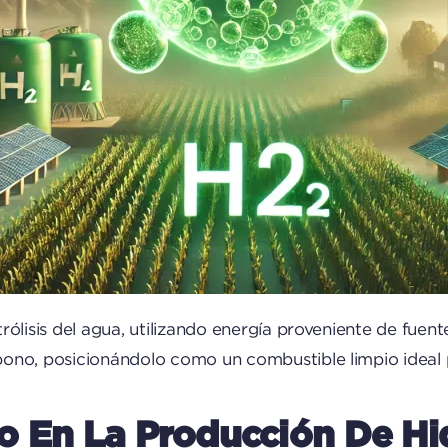
ólisis del agua, utilizando energía proveniente de fuent
no, posicionándolo como un combustible limpio ideal pa
o En La Producción De H