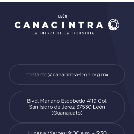
contacto@canacintra-leon.org.mx
Blvd. Mariano Escobedo 4119 Col.
San Isidro de Jerez 37530 León
(Guanajuato)
Lunes a Viernes: 9:00 a.m. – 5:30