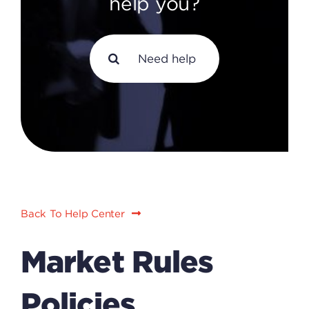
help you?
Search
for:
Back To Help Center
Market Rules
Policies