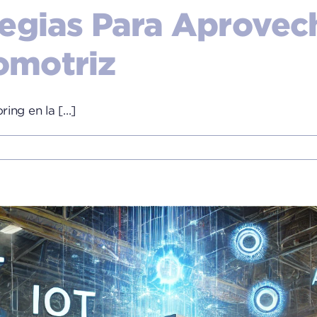
tegias Para Aprovec
omotriz
ng en la [...]