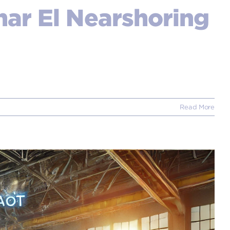
har El Nearshoring
Read More