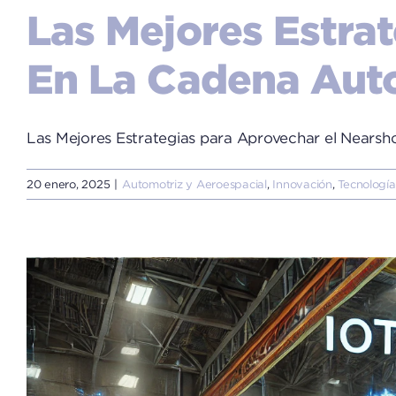
Las Mejores Estra
En La Cadena Aut
Las Mejores Estrategias para Aprovechar el Nearshori
20 enero, 2025
|
Automotriz y Aeroespacial
,
Innovación
,
Tecnología