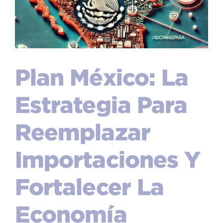
Plan México: La
Estrategia Para
Reemplazar
Importaciones Y
Fortalecer La
Economía