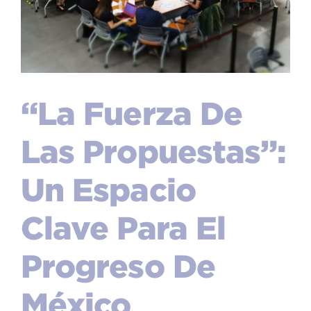
“La Fuerza De
Las Propuestas”:
Un Espacio
Clave Para El
Progreso De
México