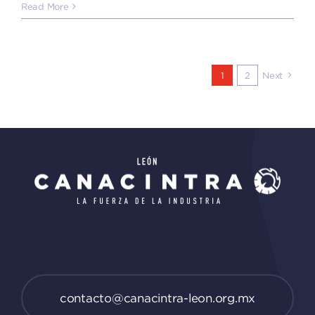
Read More
1
2
Next
contacto@canacintra-leon.org.mx