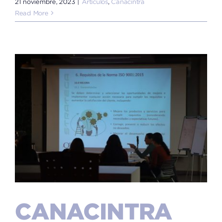
21 noviembre, 2023
|
Artículos
,
Canacintra
Read More
CANACINTRA