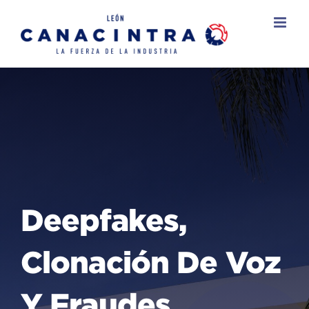
Skip
to
content
Deepfakes,
Clonación De Voz
Y Fraudes