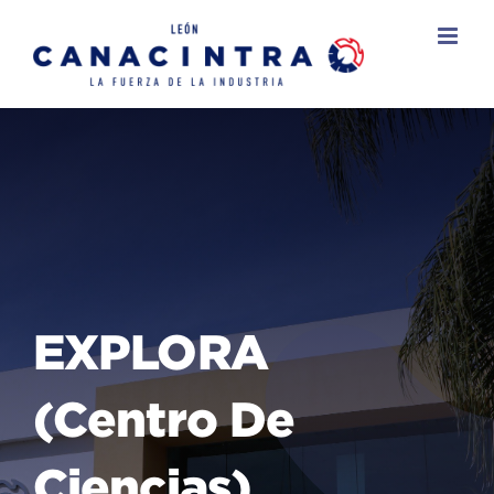
Skip
to
content
EXPLORA
(centro De
Ciencias)