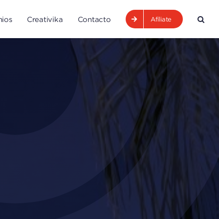
ios
Creativika
Contacto
Afíliate