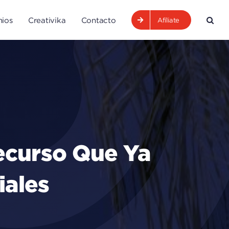
ios
Creativika
Contacto
Afíliate
ecurso Que Ya
iales