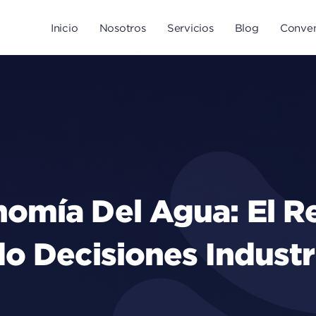
Inicio
Nosotros
Servicios
Blog
Conven
omía Del Agua: El R
o Decisiones Industr