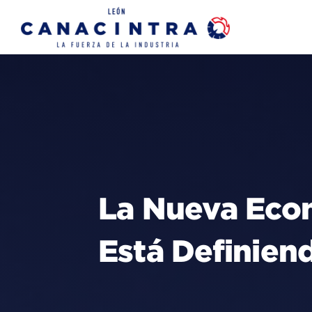
Skip
to
content
La Nueva Econ
Está Definiend