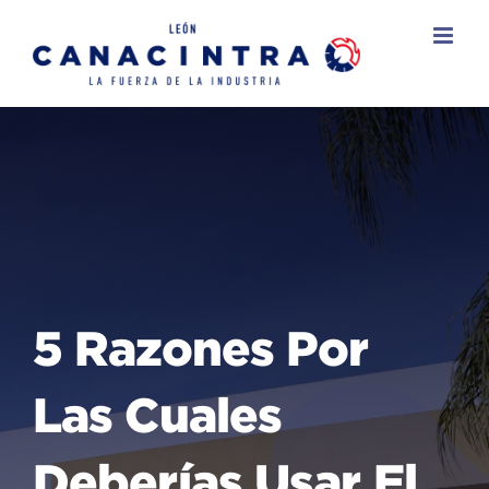
Skip
to
content
5 Razones Por
Las Cuales
Deberías Usar El