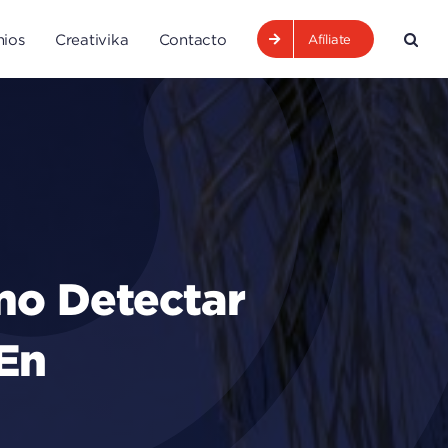
ios
Creativika
Contacto
Afíliate
ómo Detectar
 En