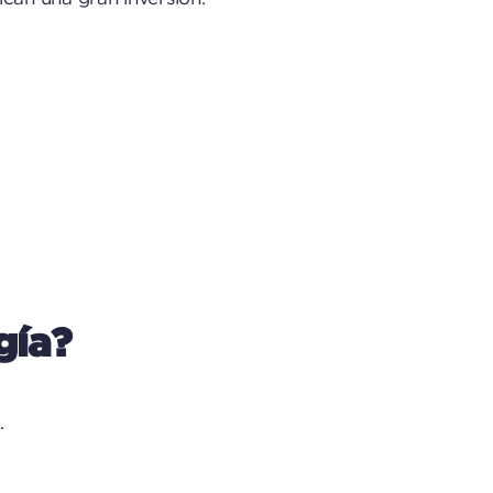
gía?
.