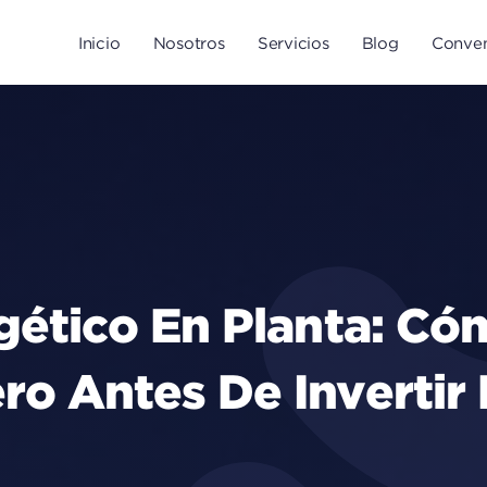
Inicio
Nosotros
Servicios
Blog
Conven
rgético En Planta: C
ro Antes De Invertir