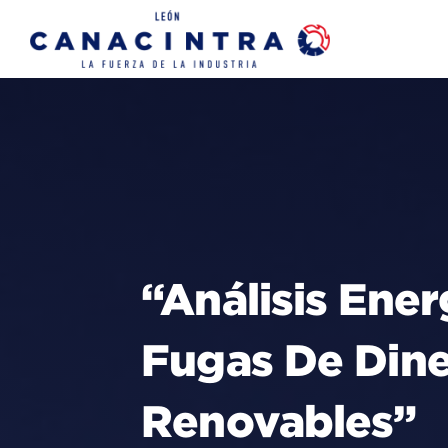
Skip
to
content
“Análisis Ene
Fugas De Dine
Renovables”