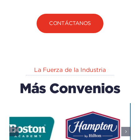
CONTÁCTANOS
La Fuerza de la Industria
Más Convenios
EXPLORA
n
CAPACK
(centro
Del IECA