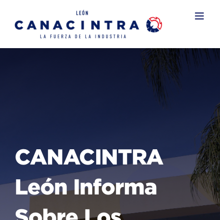
Skip
to
content
CANACINTRA
León Informa
Sobre Los