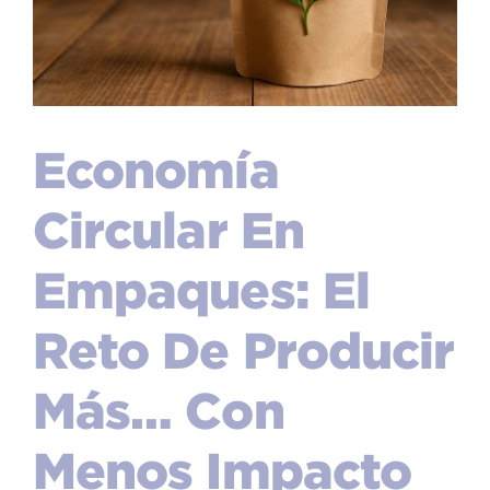
Economía
Circular En
Empaques: El
Reto De Producir
Más… Con
Menos Impacto