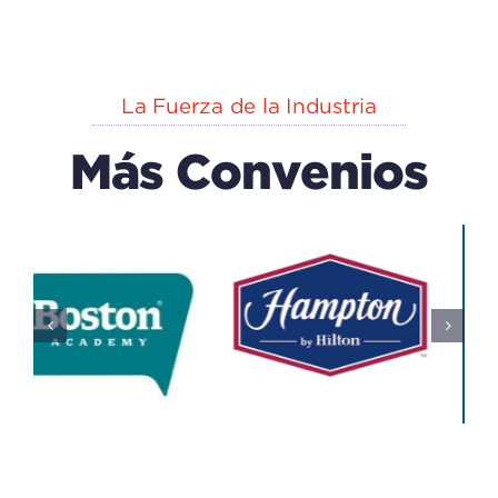
La Fuerza de la Industria
Más Convenios
EXPLORA
n
CAPACK
(centro
Del IECA
De
Educación
Educativo
Ciencias)
Todos
Educativo
Todos