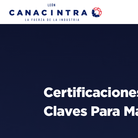
Skip
to
content
Certificacion
Claves Para M