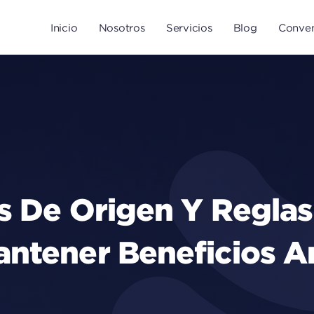
Inicio
Nosotros
Servicios
Blog
Conven
es De Origen Y Reglas
antener Beneficios A