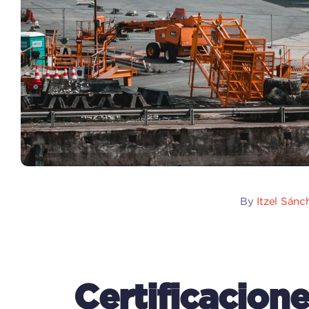
By
Itzel Sánc
Certificacion