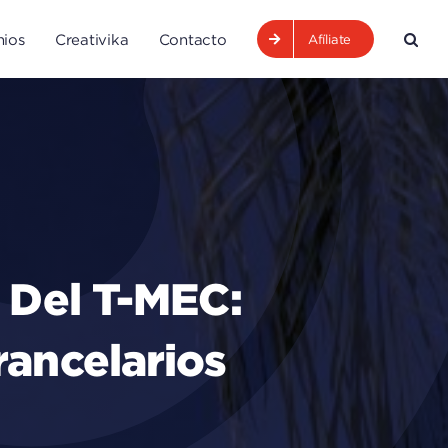
ios
Creativika
Contacto
Afíliate
 Del T-MEC:
rancelarios