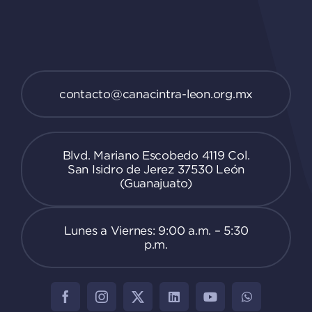
contacto@canacintra-leon.org.mx
Blvd. Mariano Escobedo 4119 Col.
San Isidro de Jerez 37530 León
(Guanajuato)
Lunes a Viernes: 9:00 a.m. – 5:30
p.m.