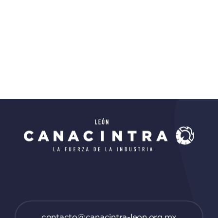
contacto@canacintra-leon.org.mx