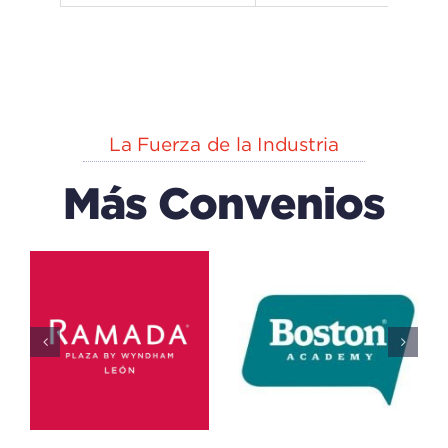
La Fuerza de la Industria
Más Convenios
Hampton
Boston
A
Inn By
Academy
Hilton
Educación
Educativo
Todos
Hospedaje
Todos