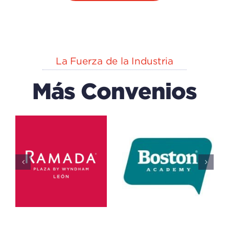
La Fuerza de la Industria
Más Convenios
EXPLORA
n
CAPACK
(centro
Del IECA
De
Educación
Educativo
Ciencias)
Todos
Educativo
Todos