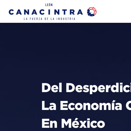
Skip
to
content
Del Desperdic
La Economía Ci
En México