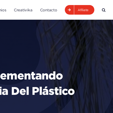
ios
Creativika
Contacto
Afíliate
plementando
a Del Plástico