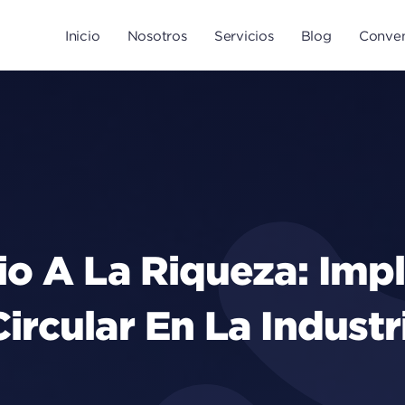
Inicio
Nosotros
Servicios
Blog
Conven
io A La Riqueza: Im
rcular En La Industri