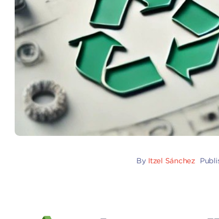
By
Itzel Sánchez
Publi