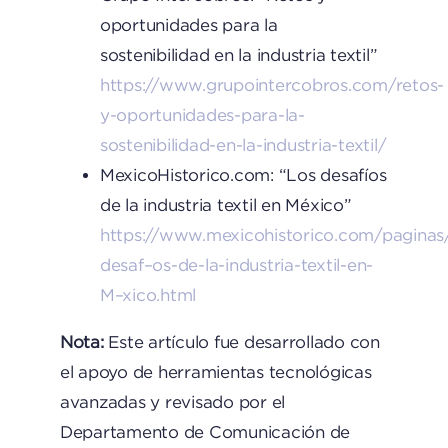
oportunidades para la
sostenibilidad en la industria textil”
https://www.grupointercobros.com/retos-
y-oportunidades-para-la-
sostenibilidad-en-la-industria-textil/
MexicoHistorico.com: “Los desafíos
de la industria textil en México”
https://www.mexicohistorico.com/paginas
desaf–os-de-la-industria-textil-en-
M–xico.html
Nota:
Este artículo fue desarrollado con
el apoyo de herramientas tecnológicas
avanzadas y revisado por el
Departamento de Comunicación de