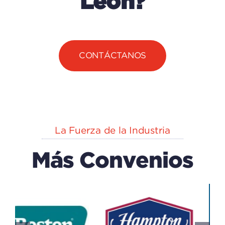
León?
CONTÁCTANOS
La Fuerza de la Industria
Más Convenios
EXPLORA
n
CAPACK
(centro