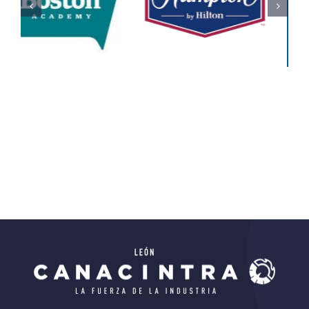
Del IECA
De
Educación
Educativo
Ciencias)
Todos
Educativo
Todos