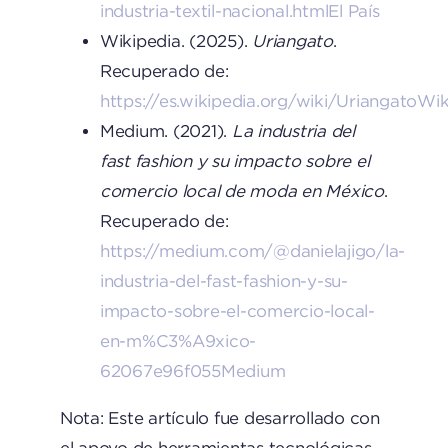
industria-textil-nacional.html
El País
Wikipedia. (2025).
Uriangato
.
Recuperado de:
https://es.wikipedia.org/wiki/Uriangato
Wik
Medium. (2021).
La industria del
fast fashion y su impacto sobre el
comercio local de moda en México
.
Recuperado de:
https://medium.com/@danielajigo/la-
industria-del-fast-fashion-y-su-
impacto-sobre-el-comercio-local-
en-m%C3%A9xico-
62067e96f055
Medium
Nota: Este artículo fue desarrollado con