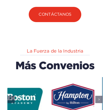
CONTÁCTANOS
La Fuerza de la Industria
Más Convenios
EXPLORA
n
CAPACK
(centro
Del IECA
De