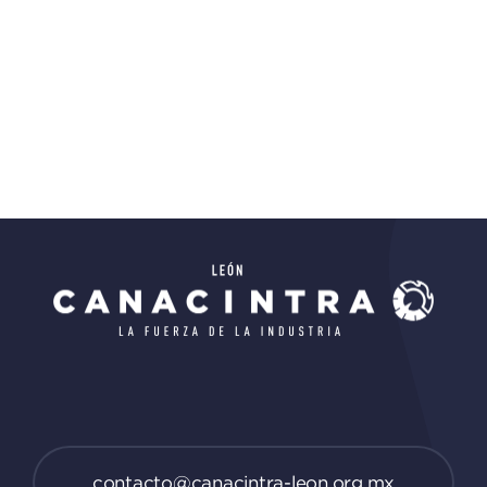
contacto@canacintra-leon.org.mx