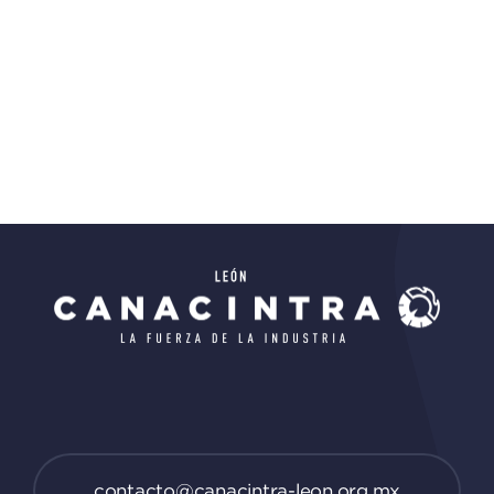
contacto@canacintra-leon.org.mx