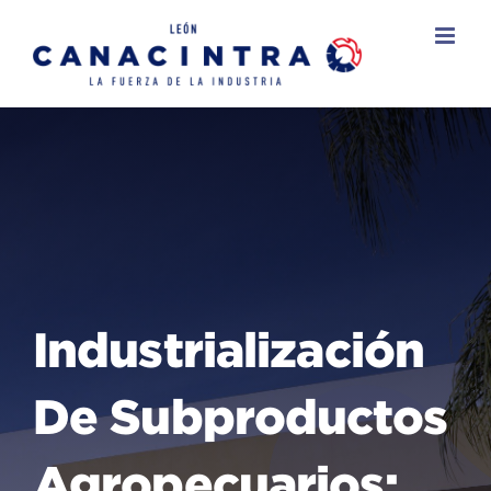
Skip
to
content
Industrialización
De Subproductos
Agropecuarios: