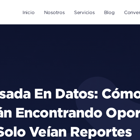
Inicio
Nosotros
Servicios
Blog
Conven
sada En Datos: Cómo
án Encontrando Opor
olo Veían Reportes