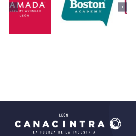
CAPACK
(centro
Del IECA
De
Educación
Educativo
Ciencias)
Todos
Educativo
Todos