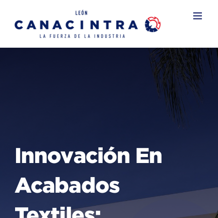
Skip
to
content
Innovación En
Acabados
Textiles: