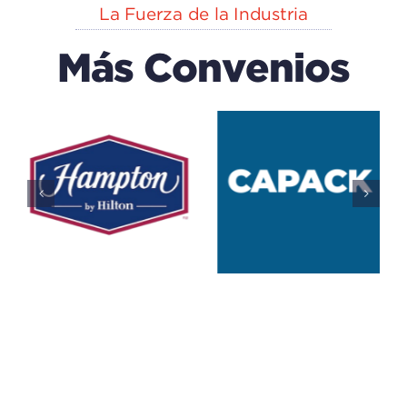
La Fuerza de la Industria
Más Convenios
EXPLORA
n
CAPACK
(centro
Del IECA
De
Educación
Educativo
Ciencias)
Todos
Educativo
Todos