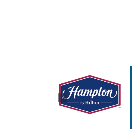
Tecnológico
Life And
De
Fitness
Monterrey
Gimnasio
León
Salud y Bienestar
Todos
Educación
Educativo
Todos