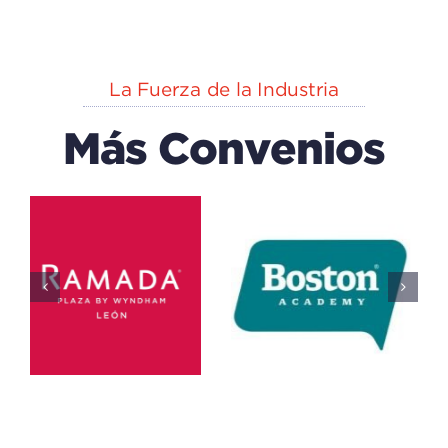
La Fuerza de la Industria
Más Convenios
EXPLORA
n
CAPACK
(centro
Del IECA
De
Educación
Educativo
Ciencias)
Todos
Educativo
Todos