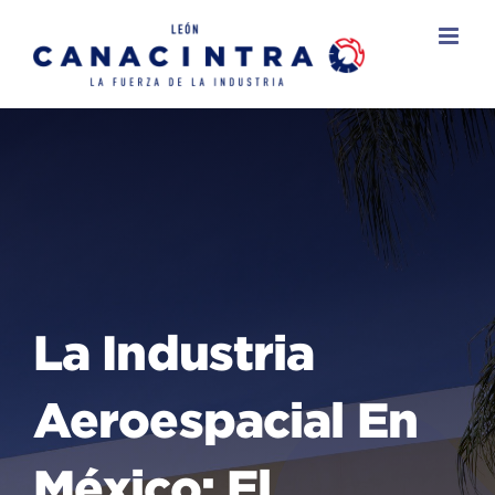
Skip
to
content
La Industria
Aeroespacial En
México: El