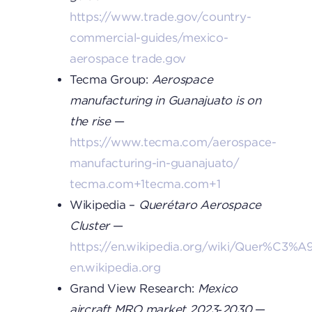
https://www.trade.gov/country-
commercial-guides/mexico-
aerospace
trade.gov
Tecma Group:
Aerospace
manufacturing in Guanajuato is on
the rise
—
https://www.tecma.com/aerospace-
manufacturing-in-guanajuato/
tecma.com+1tecma.com+1
Wikipedia –
Querétaro Aerospace
Cluster
—
https://en.wikipedia.org/wiki/Quer%C3%A
en.wikipedia.org
Grand View Research:
Mexico
aircraft MRO market 2023‑2030
—