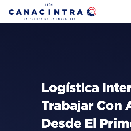
Skip
to
content
Logística Int
Trabajar Con 
Desde El Pri