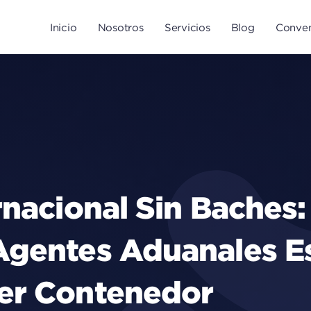
Inicio
Nosotros
Servicios
Blog
Conven
ernacional Sin Baches
Agentes Aduanales E
mer Contenedor