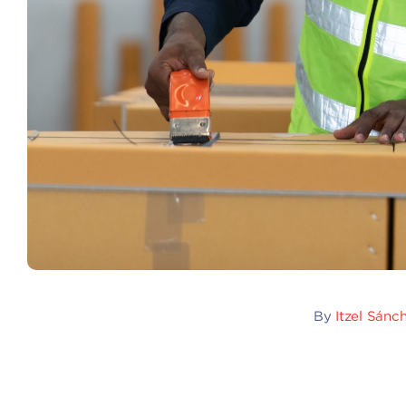
By
Itzel Sánc