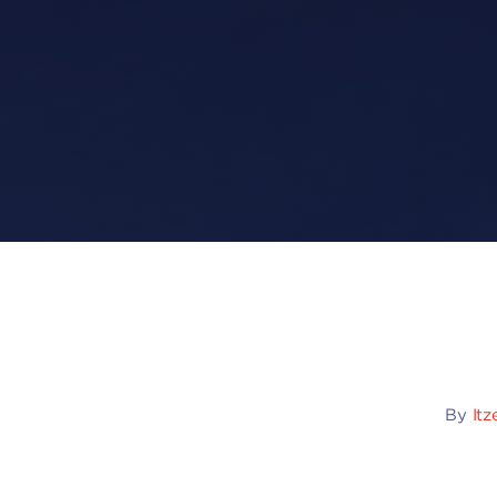
By
Itz