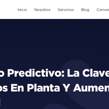
Inicio
Nosotros
Servicios
Blog
Conven
 Predictivo: La Clav
os En Planta Y Aumen
d