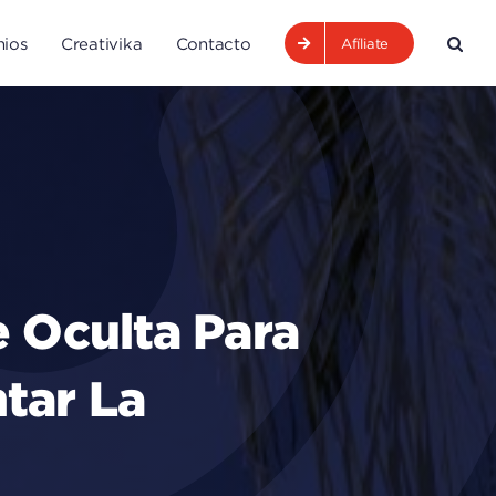
ios
Creativika
Contacto
Afíliate
e Oculta Para
tar La