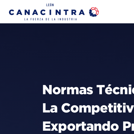
Skip
to
content
Normas Técnic
La Competitiv
Exportando Pr