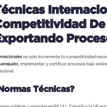
cnicas Internaci
Competitividad D
Exportando Proceso
ernacionales
no solo incrementa tu competitividad naci
uanajuato
, implementar y certificar procesos bajo está
acional.
Normas Técnicas?
ciones públicas y privadas en EE.UU., Canadá y la UE ex