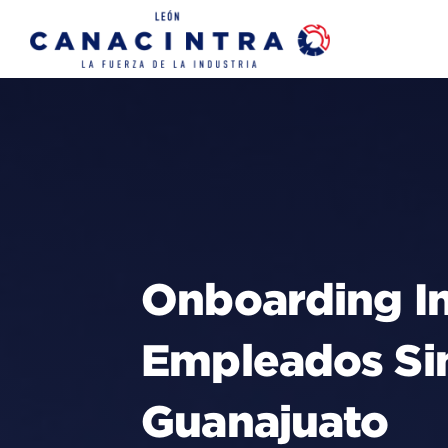
Skip
to
content
Onboarding In
Empleados Sin
Guanajuato