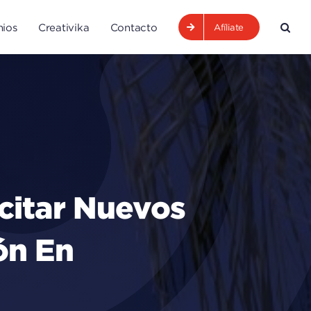
ios
Creativika
Contacto
Afíliate
citar Nuevos
ón En