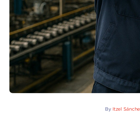
By
Itzel Sánch