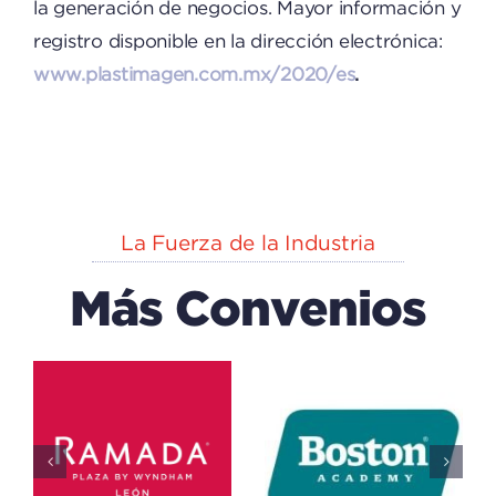
la generación de negocios. Mayor información y
registro disponible en la dirección electrónica:
www.plastimagen.com.mx/2020/es
.
La Fuerza de la Industria
Más Convenios
Hampton
Boston
A
Inn By
Academy