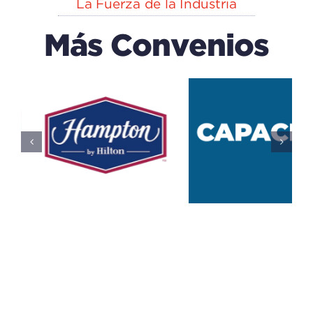
La Fuerza de la Industria
Más Convenios
EXPLORA
n
CAPACK
(centro
Del IECA
De
Educación
Educativo
Ciencias)
Todos
Educativo
Todos