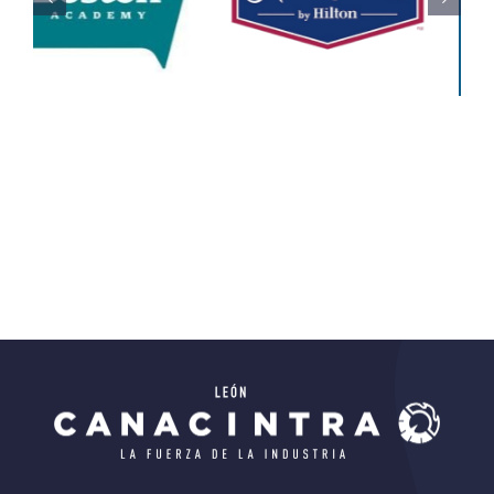
Del IECA
De
Educación
Educativo
Ciencias)
Todos
Educativo
Todos