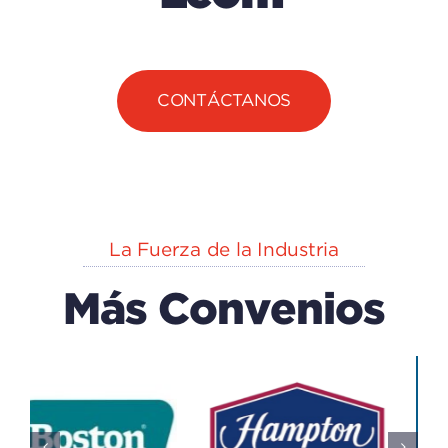
CONTÁCTANOS
La Fuerza de la Industria
Más Convenios
EXPLORA
n
CAPACK
(centro