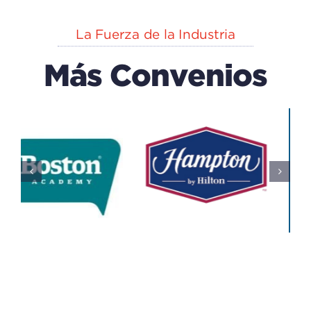
La Fuerza de la Industria
Más Convenios
EXPLORA
n
CAPACK
(centro
Del IECA
De
Educación
Educativo
Ciencias)
Todos
Educativo
Todos