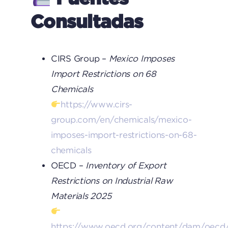
Consultadas
CIRS Group –
Mexico Imposes
Import Restrictions on 68
Chemicals
https://www.cirs-
group.com/en/chemicals/mexico-
imposes-import-restrictions-on-68-
chemicals
OECD –
Inventory of Export
Restrictions on Industrial Raw
Materials 2025
https://www.oecd.org/content/dam/oecd/