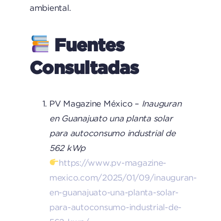
ambiental.
Fuentes
Consultadas
PV Magazine México –
Inauguran
en Guanajuato una planta solar
para autoconsumo industrial de
562 kWp
https://www.pv-magazine-
mexico.com/2025/01/09/inauguran-
en-guanajuato-una-planta-solar-
para-autoconsumo-industrial-de-