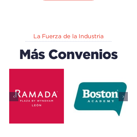
La Fuerza de la Industria
Más Convenios
EXPLORA
n
CAPACK
(centro
Del IECA
De
Educación
Educativo
Ciencias)
Todos
Educativo
Todos