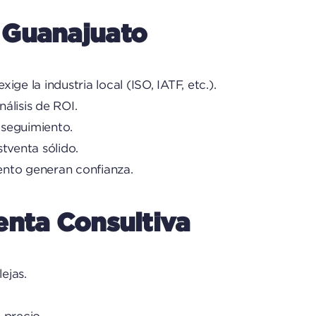
 Guanajuato
ge la industria local (ISO, IATF, etc.).
álisis de ROI.
 seguimiento.
tventa sólido.
ento generan confianza.
enta Consultiva
ejas.
 precio.