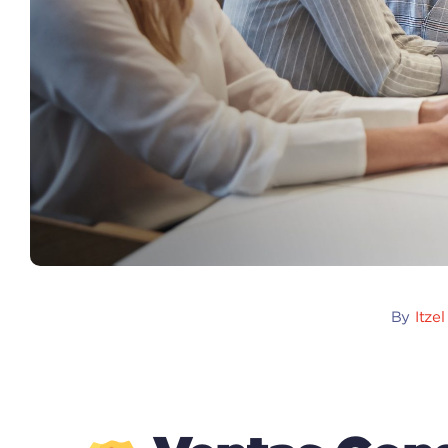
By
Itze