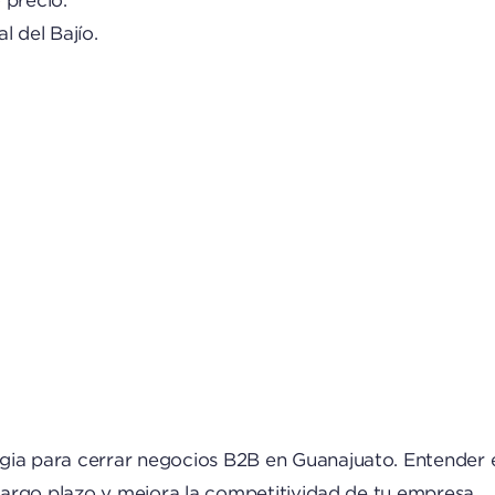
l del Bajío.
gia para cerrar negocios B2B en Guanajuato. Entender el
 largo plazo y mejora la competitividad de tu empresa.